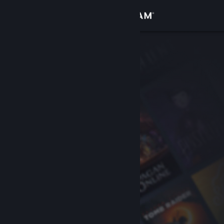
Logg inn
Butikk
Samfunn
Om
Kundestøtte
Bytt språk
Skaff deg Steam-appen på mobil
Vis skrivebordsversjon