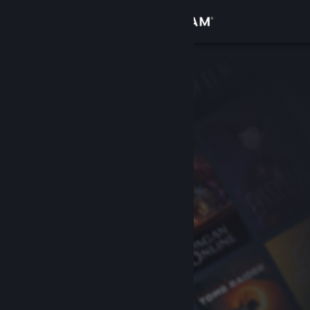
Logg inn
Butikk
Samfunn
Om
Kundestøtte
Bytt språk
Skaff deg Steam-appen på mobil
Vis skrivebordsversjon