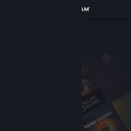
Logg inn
Butikk
Samfunn
Om
Kundestøtte
Bytt språk
Skaff deg Steam-appen på mobil
Vis skrivebordsversjon