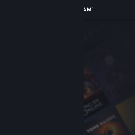
Logg inn
Butikk
Samfunn
Om
Kundestøtte
Bytt språk
Skaff deg Steam-appen på mobil
Vis skrivebordsversjon