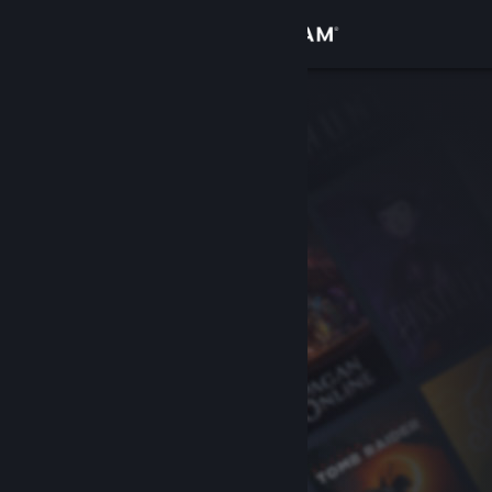
Logg inn
Butikk
Samfunn
Om
Kundestøtte
Bytt språk
Skaff deg Steam-appen på mobil
Vis skrivebordsversjon