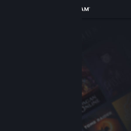
Logg inn
Butikk
Samfunn
Om
Kundestøtte
Bytt språk
Skaff deg Steam-appen på mobil
Vis skrivebordsversjon