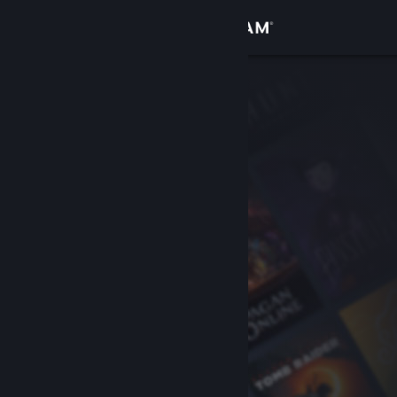
Logg inn
Butikk
Samfunn
Om
Kundestøtte
Bytt språk
Skaff deg Steam-appen på mobil
Vis skrivebordsversjon