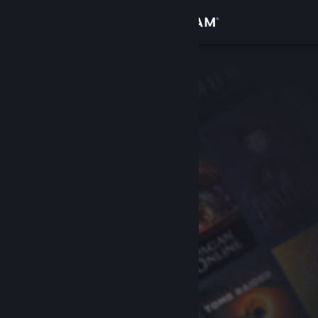
Logg inn
Butikk
Samfunn
Om
Kundestøtte
Bytt språk
Skaff deg Steam-appen på mobil
Vis skrivebordsversjon