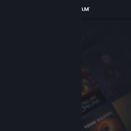
Logg inn
Butikk
Samfunn
Om
Kundestøtte
Bytt språk
Skaff deg Steam-appen på mobil
Vis skrivebordsversjon