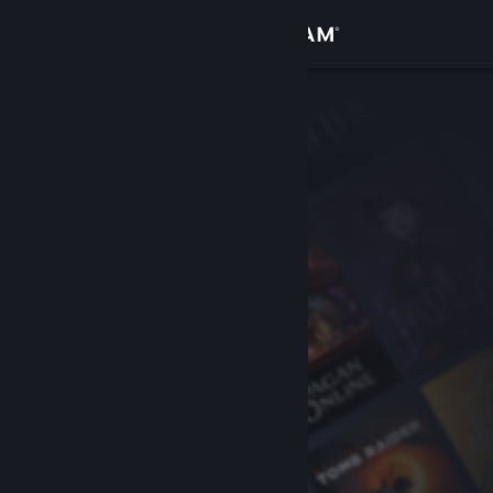
Logg inn
Butikk
Samfunn
Om
Kundestøtte
Bytt språk
Skaff deg Steam-appen på mobil
Vis skrivebordsversjon