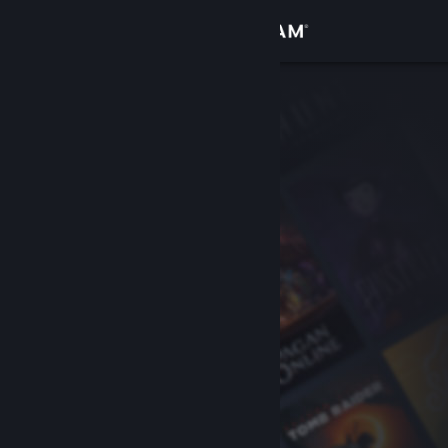
Logg inn
Butikk
Samfunn
Om
Kundestøtte
Bytt språk
Skaff deg Steam-appen på mobil
Vis skrivebordsversjon