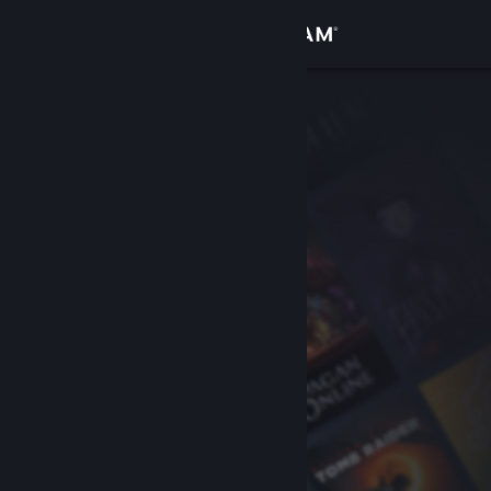
Logg inn
Butikk
Samfunn
Om
Kundestøtte
Bytt språk
Skaff deg Steam-appen på mobil
Vis skrivebordsversjon