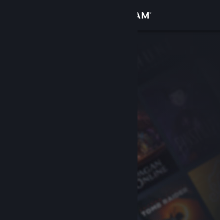
Logg inn
Butikk
Samfunn
Om
Kundestøtte
Bytt språk
Skaff deg Steam-appen på mobil
Vis skrivebordsversjon