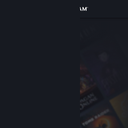
Logg inn
Butikk
Samfunn
Om
Kundestøtte
Bytt språk
Skaff deg Steam-appen på mobil
Vis skrivebordsversjon