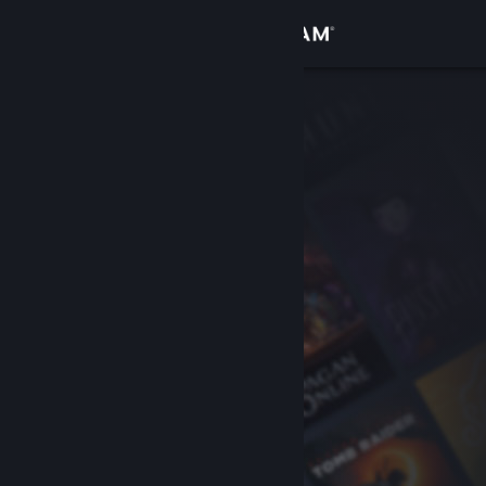
Logg inn
Butikk
Samfunn
Om
Kundestøtte
Bytt språk
Skaff deg Steam-appen på mobil
Vis skrivebordsversjon