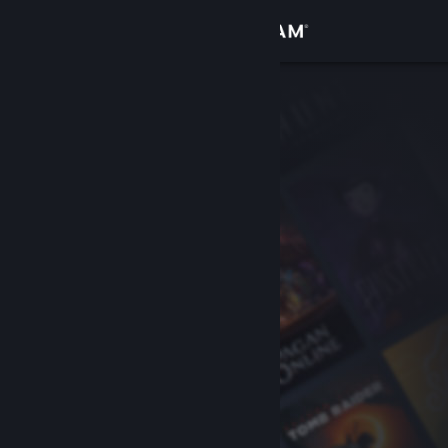
Logg inn
Butikk
Samfunn
Om
Kundestøtte
Bytt språk
Skaff deg Steam-appen på mobil
Vis skrivebordsversjon