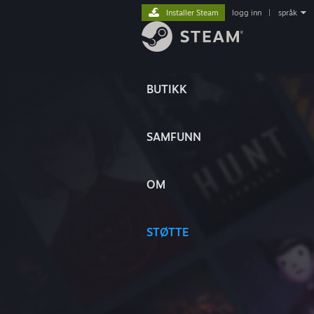
Installer Steam
logg inn
|
språk
BUTIKK
SAMFUNN
OM
STØTTE