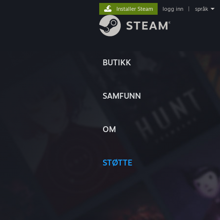
Installer Steam
logg inn
|
språk
BUTIKK
SAMFUNN
OM
STØTTE