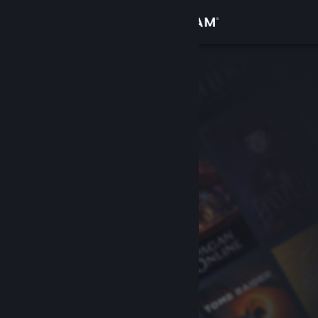
Logg inn
Butikk
Samfunn
Om
Kundestøtte
Bytt språk
Skaff deg Steam-appen på mobil
Vis skrivebordsversjon