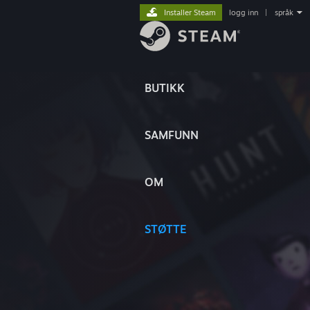
Installer Steam
logg inn
|
språk
BUTIKK
SAMFUNN
OM
STØTTE