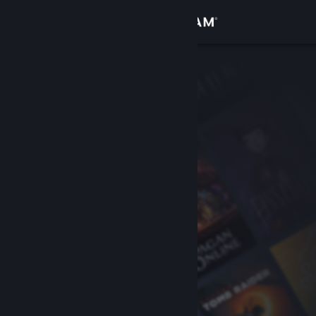
Logg inn
Butikk
Samfunn
Om
Kundestøtte
Bytt språk
Skaff deg Steam-appen på mobil
Vis skrivebordsversjon