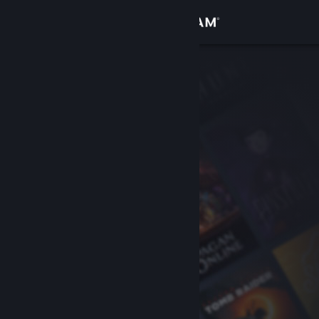
Logg inn
Butikk
Samfunn
Om
Kundestøtte
Bytt språk
Skaff deg Steam-appen på mobil
Vis skrivebordsversjon