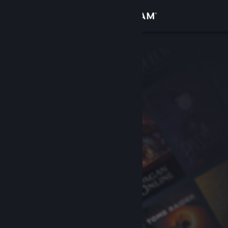
Logg inn
Butikk
Samfunn
Om
Kundestøtte
Bytt språk
Skaff deg Steam-appen på mobil
Vis skrivebordsversjon