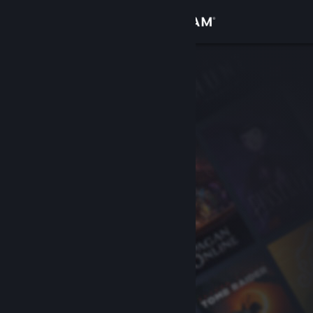
Logg inn
Butikk
Samfunn
Om
Kundestøtte
Bytt språk
Skaff deg Steam-appen på mobil
Vis skrivebordsversjon