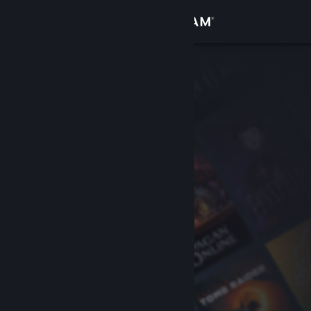
Logg inn
Butikk
Samfunn
Om
Kundestøtte
Bytt språk
Skaff deg Steam-appen på mobil
Vis skrivebordsversjon