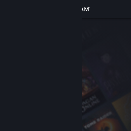
Logg inn
Butikk
Samfunn
Om
Kundestøtte
Bytt språk
Skaff deg Steam-appen på mobil
Vis skrivebordsversjon