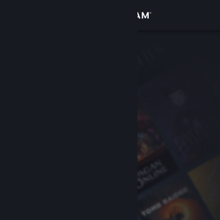
Logg inn
Butikk
Samfunn
Om
Kundestøtte
Bytt språk
Skaff deg Steam-appen på mobil
Vis skrivebordsversjon