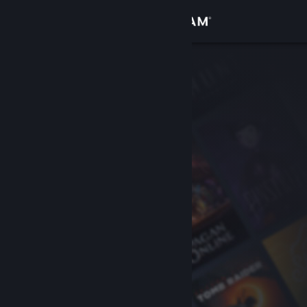
Logg inn
Butikk
Samfunn
Om
Kundestøtte
Bytt språk
Skaff deg Steam-appen på mobil
Vis skrivebordsversjon