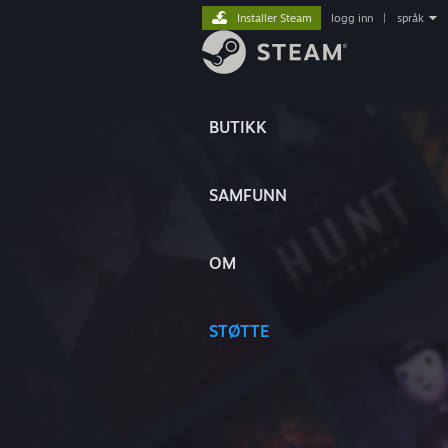
Installer Steam
logg inn
|
språk
BUTIKK
SAMFUNN
OM
STØTTE