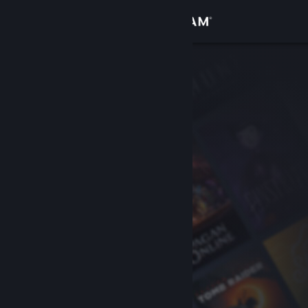
Logg inn
Butikk
Samfunn
Om
Kundestøtte
Bytt språk
Skaff deg Steam-appen på mobil
Vis skrivebordsversjon