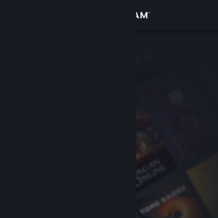
Logg inn
Butikk
Samfunn
Om
Kundestøtte
Bytt språk
Skaff deg Steam-appen på mobil
Vis skrivebordsversjon