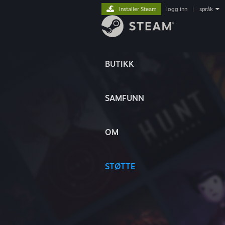
Installer Steam
logg inn
|
språk
BUTIKK
SAMFUNN
OM
STØTTE