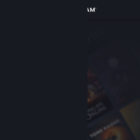
Logg inn
Butikk
Samfunn
Om
Kundestøtte
Bytt språk
Skaff deg Steam-appen på mobil
Vis skrivebordsversjon