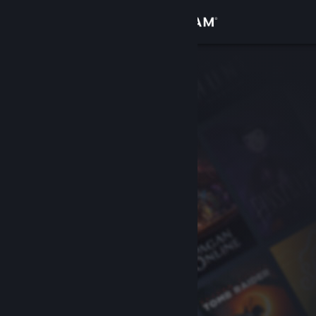
Logg inn
Butikk
Samfunn
Om
Kundestøtte
Bytt språk
Skaff deg Steam-appen på mobil
Vis skrivebordsversjon