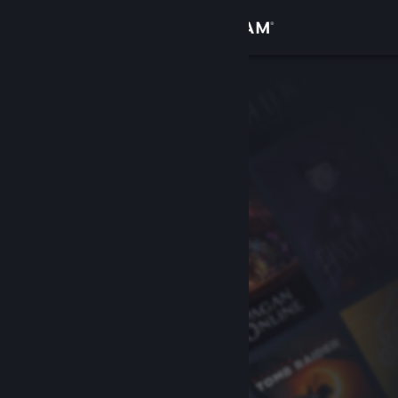
Logg inn
Butikk
Samfunn
Om
Kundestøtte
Bytt språk
Skaff deg Steam-appen på mobil
Vis skrivebordsversjon