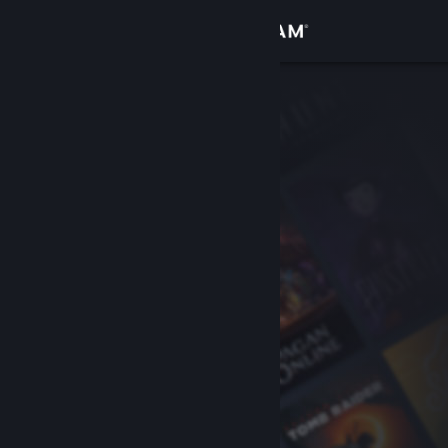
Logg inn
Butikk
Samfunn
Om
Kundestøtte
Bytt språk
Skaff deg Steam-appen på mobil
Vis skrivebordsversjon