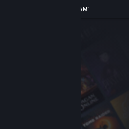
Logg inn
Butikk
Samfunn
Om
Kundestøtte
Bytt språk
Skaff deg Steam-appen på mobil
Vis skrivebordsversjon