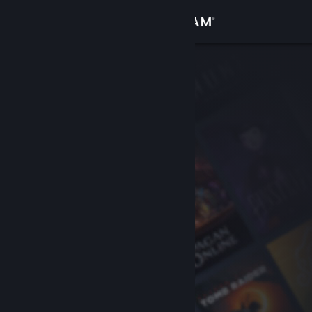
Logg inn
Butikk
Samfunn
Om
Kundestøtte
Bytt språk
Skaff deg Steam-appen på mobil
Vis skrivebordsversjon