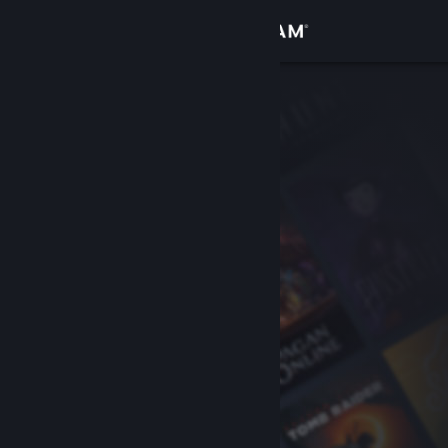
Logg inn
Butikk
Samfunn
Om
Kundestøtte
Bytt språk
Skaff deg Steam-appen på mobil
Vis skrivebordsversjon