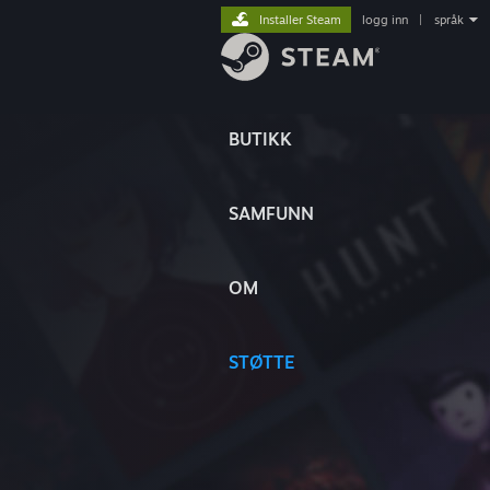
Installer Steam
logg inn
|
språk
BUTIKK
SAMFUNN
OM
STØTTE