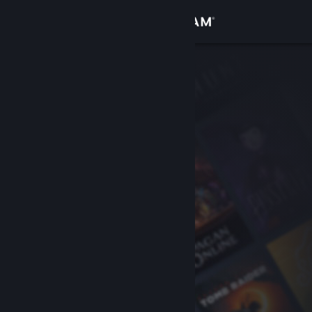
Logg inn
Butikk
Samfunn
Om
Kundestøtte
Bytt språk
Skaff deg Steam-appen på mobil
Vis skrivebordsversjon