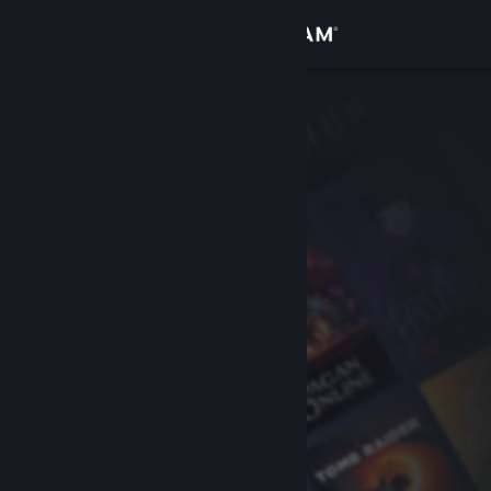
Logg inn
Butikk
Samfunn
Om
Kundestøtte
Bytt språk
Skaff deg Steam-appen på mobil
Vis skrivebordsversjon