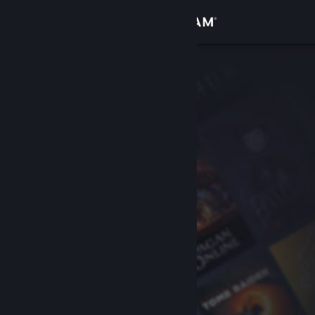
Logg inn
Butikk
Samfunn
Om
Kundestøtte
Bytt språk
Skaff deg Steam-appen på mobil
Vis skrivebordsversjon