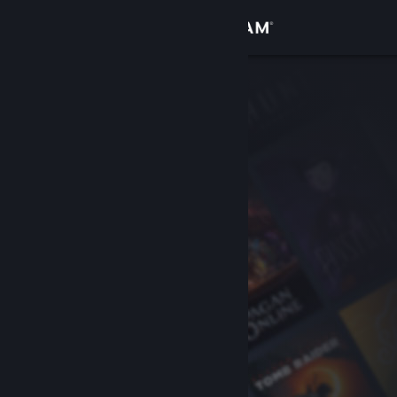
Logg inn
Butikk
Samfunn
Om
Kundestøtte
Bytt språk
Skaff deg Steam-appen på mobil
Vis skrivebordsversjon