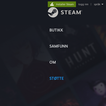
Installer Steam
logg inn
|
språk
BUTIKK
SAMFUNN
OM
STØTTE