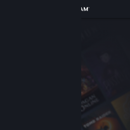
Logg inn
Butikk
Samfunn
Om
Kundestøtte
Bytt språk
Skaff deg Steam-appen på mobil
Vis skrivebordsversjon