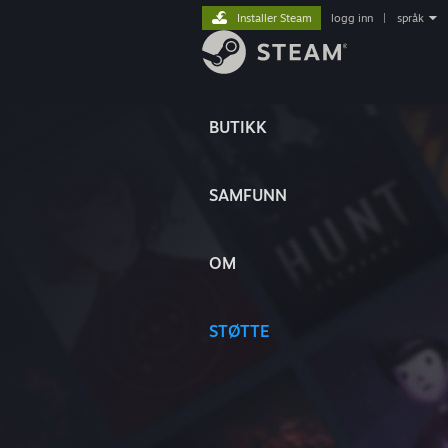
Installer Steam
logg inn
|
språk
BUTIKK
SAMFUNN
OM
STØTTE