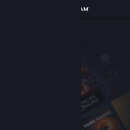
Logg inn
Butikk
Samfunn
Om
Kundestøtte
Bytt språk
Skaff deg Steam-appen på mobil
Vis skrivebordsversjon