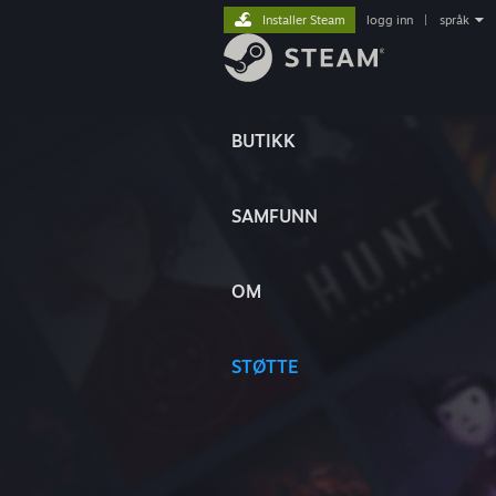
Installer Steam
logg inn
|
språk
BUTIKK
SAMFUNN
OM
STØTTE