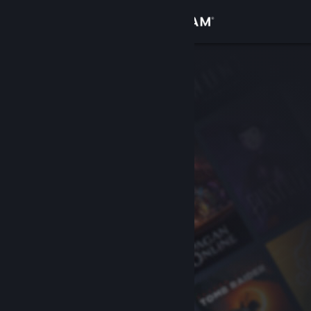
Logg inn
Butikk
Samfunn
Om
Kundestøtte
Bytt språk
Skaff deg Steam-appen på mobil
Vis skrivebordsversjon